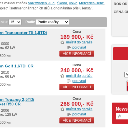
vis vozidel značek
Volkswagen
,
Audi
,
Škoda
,
Volvo
,
Mercedes-Benz
,
ROK OD
letní sortiment náhradních dílů a originálního příslušenství.
CENA O
ánku:
Řadit:
Cena
n Transporter T5 1,9TDi
169 900,- Kč
umístit do garáže
:
0000
porovnat
ru:
62 kW
VÍCE INFORMACÍ
800 km
Cena
n Golf 1,6TDI ČR
240 000,- Kč
:
2010
umístit do garáže
ru:
66 kW
porovnat
000 km
VÍCE INFORMACÍ
Cena
n Touareg 2,5TDi
268 000,- Kč
ket R50 ČR
Newsl
umístit do garáže
:
2006
porovnat
ru:
128 kW
VÍCE INFORMACÍ
500 km